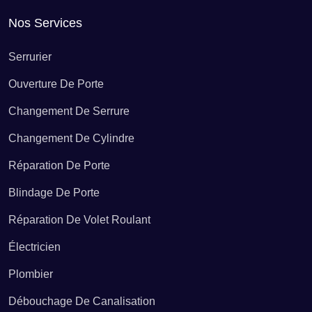
Recherche de fuite d'eau Arrancy-sur-Crusne
Nos Services
Recherche de fuite d'eau Aubréville
Serrurier
Ouverture De Porte
Recherche de fuite d'eau Aulnois-en-Perthois
Changement De Serrure
Changement De Cylindre
Recherche de fuite d'eau Autrécourt-sur-Aire
Réparation De Porte
Blindage De Porte
Recherche de fuite d'eau Autréville-Saint-Lambert
Réparation De Volet Roulant
Électricien
Recherche de fuite d'eau Avillers-Sainte-Croix
Plombier
Recherche de fuite d'eau Avioth
Débouchage De Canalisation