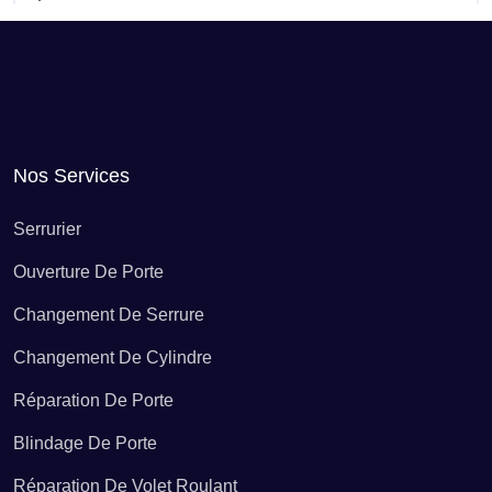
Recherche de fuite d'eau Allamps
Recherche de fuite d'eau Allondrelle-la-Malmaison
Nos Services
Recherche de fuite d'eau Amance
Serrurier
Ouverture De Porte
Recherche de fuite d'eau Amenoncourt
Changement De Serrure
Changement De Cylindre
Recherche de fuite d'eau Ancerviller
Réparation De Porte
Blindage De Porte
Recherche de fuite d'eau Anderny
Réparation De Volet Roulant