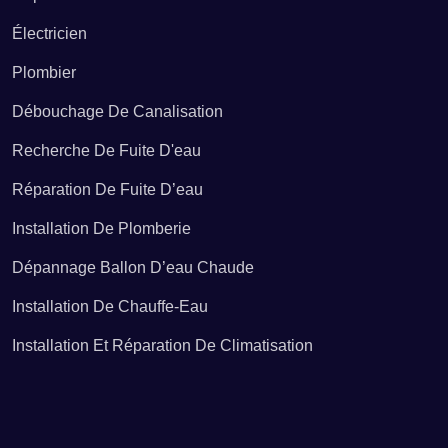
Électricien
Recherche de fuite d'eau Andilly
Plombier
Recherche de fuite d'eau Angomont
Débouchage De Canalisation
Recherche De Fuite D'eau
Recherche de fuite d'eau Anoux
Réparation De Fuite D’eau
Installation De Plomberie
Recherche de fuite d'eau Ansauville
Dépannage Ballon D’eau Chaude
Installation De Chauffe-Eau
Recherche de fuite d'eau Anthelupt
Installation Et Réparation De Climatisation
Recherche de fuite d'eau Armaucourt