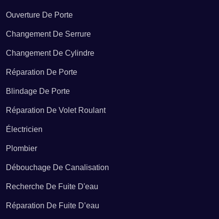
Ouverture De Porte
Installation de chauffe-eau Beausoleil
Changement De Serrure
Changement De Cylindre
Installation de chauffe-eau Belvédère
Réparation De Porte
Blindage De Porte
Installation de chauffe-eau Bendejun
Réparation De Volet Roulant
Électricien
Installation de chauffe-eau Berre-les-Alpes
Plombier
Installation de chauffe-eau Beuil
Débouchage De Canalisation
Recherche De Fuite D'eau
Installation de chauffe-eau Bézaudun-les-Alpes
Réparation De Fuite D’eau