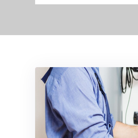
Blindage de porte
Réparation de volet roulant
Électricien
Plombier
Débouchage de canalisation
Recherche de fuite d'eau
Réparation de fuite d’eau
Installation de plomberie
Dépannage ballon d’eau chaude
Installation de chauffe-eau
Installation et réparation de climat