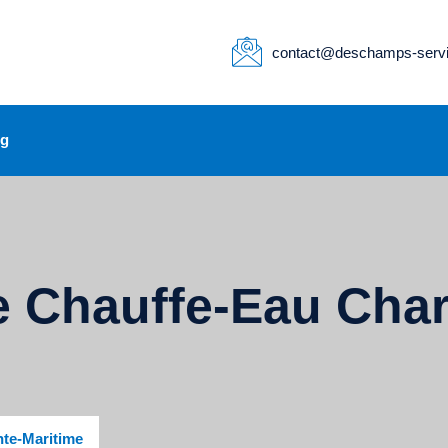
contact@deschamps-servi
og
De Chauffe-Eau Cha
nte-Maritime