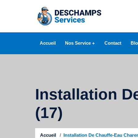
Accueil
Nos Service
Contact
Bl
Serrurier
Ouverture de porte
Installation 
Changement de serrure
(17)
Changement de cylindre
Réparation de porte
Accueil
Installation De Chauffe-Eau Chare