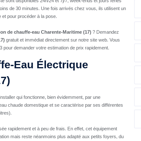
e sont disponibles 24h/24 et 7j/7, week-ends et jours fériés
ins de 30 minutes. Une fois arrivés chez vous, ils utilisent un
e et pour procéder à la pose.
ation de chauffe-eau Charente-Maritime (17)
? Demandez
17)
gratuit et immédiat directement sur notre site web. Vous
3 pour demander votre estimation de prix rapidement.
ffe-Eau Électrique
7)
 installer qui fonctionne, bien évidemment, par une
l'eau chaude domestique et se caractérise par ses différentes
itres).
sée rapidement et à peu de frais. En effet, cet équipement
llation mais reste néanmoins plus adapté aux petits foyers, du