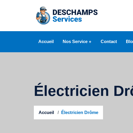
Accueil
Nos Service
Contact
Bl
Serrurier
Ouverture de porte
Électricien D
Changement de serrure
Changement de cylindre
Accueil
Électricien Drôme
Réparation de porte