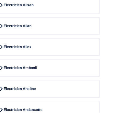
Électricien Alixan
Électricien Allan
Électricien Allex
Électricien Ambonil
Électricien Ancône
Électricien Andancette
Électricien Anneyron