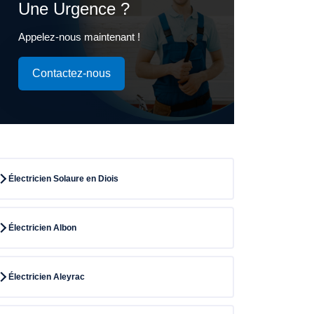
Une Urgence ?
Appelez-nous maintenant !
Contactez-nous
Électricien Solaure en Diois
Électricien Albon
Électricien Aleyrac