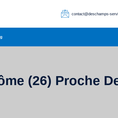
contact@deschamps-servi
og
rôme (26) Proche D