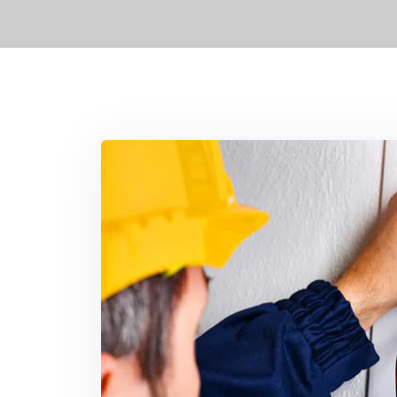
Blindage de porte
Réparation de volet roulant
Électricien
Plombier
Débouchage de canalisation
Recherche de fuite d'eau
Réparation de fuite d’eau
Installation de plomberie
Dépannage ballon d’eau chaude
Installation de chauffe-eau
Installation et réparation de climat