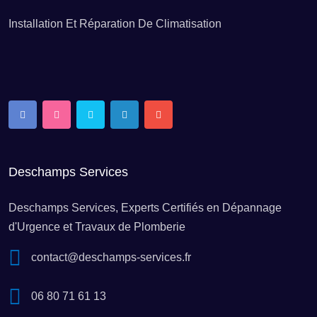
Dépannage ballon d’eau chaude Ancy-Dornot
Installation Et Réparation De Climatisation
Dépannage ballon d’eau chaude Angevillers
Dépannage ballon d’eau chaude Antilly
Dépannage ballon d’eau chaude Anzeling
Deschamps Services
Dépannage ballon d’eau chaude Apach
Deschamps Services, Experts Certifiés en Dépannage
d'Urgence et Travaux de Plomberie
Dépannage ballon d’eau chaude Arraincourt
contact@deschamps-services.fr
06 80 71 61 13
Dépannage ballon d’eau chaude Argancy