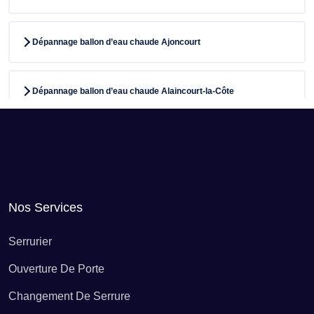
Dépannage ballon d’eau chaude Ajoncourt
Dépannage ballon d’eau chaude Alaincourt-la-Côte
Dépannage ballon d’eau chaude Albestroff
Dépannage ballon d’eau chaude Algrange
Nos Services
Dépannage ballon d’eau chaude Alsting
Serrurier
Ouverture De Porte
Dépannage ballon d’eau chaude Altrippe
Changement De Serrure