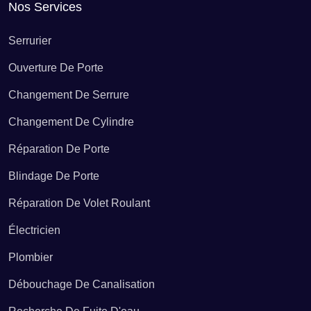
Nos Services
Dépannage ballon d’eau chaude Aougny
Serrurier
Ouverture De Porte
Dépannage ballon d’eau chaude Arcis-le-Ponsart
Changement De Serrure
Changement De Cylindre
Dépannage ballon d’eau chaude Argers
Réparation De Porte
Blindage De Porte
Dépannage ballon d’eau chaude Arrigny
Réparation De Volet Roulant
Électricien
Dépannage ballon d’eau chaude Arzillières-Neuville
Plombier
Dépannage ballon d’eau chaude Athis
Débouchage De Canalisation