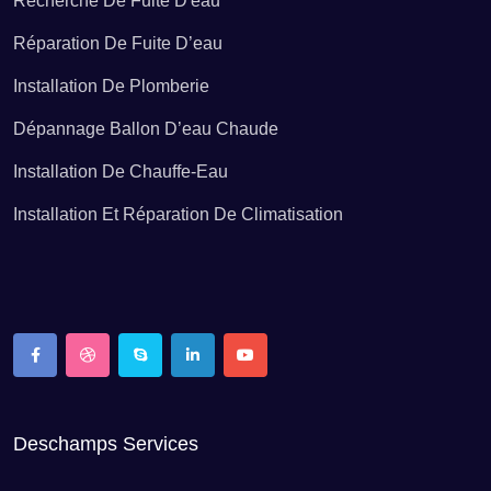
Recherche De Fuite D'eau
Dépannage ballon d’eau chaude Aubérive
Réparation De Fuite D’eau
Installation De Plomberie
Dépannage ballon d’eau chaude Aubilly
Dépannage Ballon D’eau Chaude
Installation De Chauffe-Eau
Dépannage ballon d’eau chaude Aulnay-l'Aître
Installation Et Réparation De Climatisation
Dépannage ballon d’eau chaude Aulnay-sur-Marne
Dépannage ballon d’eau chaude Auménancourt
Dépannage ballon d’eau chaude Auve
Deschamps Services
Dépannage ballon d’eau chaude Avenay-Val-d'Or