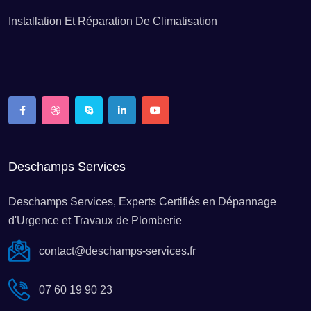
Débouchage de canalisation Asnières-la-Giraud
Installation Et Réparation De Climatisation
Débouchage de canalisation Aujac
Débouchage de canalisation Aulnay
Débouchage de canalisation Aumagne
Deschamps Services
Débouchage de canalisation Authon-Ébéon
Deschamps Services, Experts Certifiés en Dépannage
d'Urgence et Travaux de Plomberie
Débouchage de canalisation Avy
contact@deschamps-services.fr
07 60 19 90 23
Débouchage de canalisation Aytré